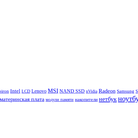
MSI
Radeon
Intel
Lenovo
NAND SSD
Samsung
piron
LCD
nVidia
S
ноутб
нетбук
материнская плата
накопители
модули памяти