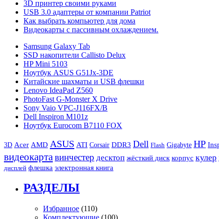
3D принтер своими руками
USB 3.0 адаптеры от компании Patriot
Как выбрать компьютер для дома
Видеокарты с пассивным охлаждением.
Samsung Galaxy Tab
SSD накопители Callisto Delux
HP Mini 5103
Ноутбук ASUS G51Jx-3DE
Китайские шахматы и USB флешки
Lenovo IdeaPad Z560
PhotoFast G-Monster X Drive
Sony Vaio VPC-J116FX/B
Dell Inspiron M101z
Ноутбук Eurocom B7110 FOX
ASUS
Dell
HP
3D
Acer
AMD
ATI
Corsair
DDR3
Gigabyte
Ins
Flash
видеокарта
винчестер
кулер
десктоп
жёсткий диск
корпус
флешка
электронная книга
дисплей
РАЗДЕЛЫ
Избранное
(110)
Комплектующие
(100)