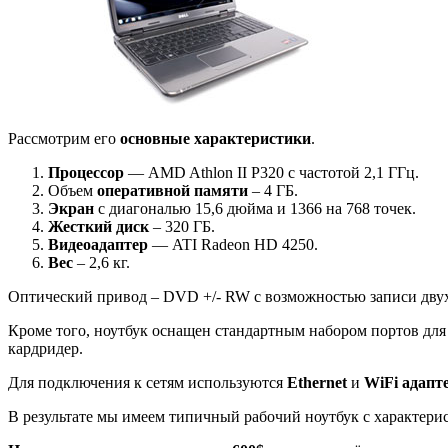
Рассмотрим его
основные характеристики
.
Процессор
— AMD Athlon II P320 с частотой 2,1 ГГц.
Объем
оперативной памяти
– 4 ГБ.
Экран
с диагональю 15,6 дюйма и 1366 на 768 точек.
Жесткий диск
– 320 ГБ.
Видеоадаптер
— ATI Radeon HD 4250.
Вес
– 2,6 кг.
Оптический привод – DVD +/- RW с возможностью записи дву
Кроме того, ноутбук оснащен стандартным набором портов д
кардридер.
Для подключения к сетям используются
Ethernet
и
WiFi адапт
В результате мы имеем типичный рабочий ноутбук с характери