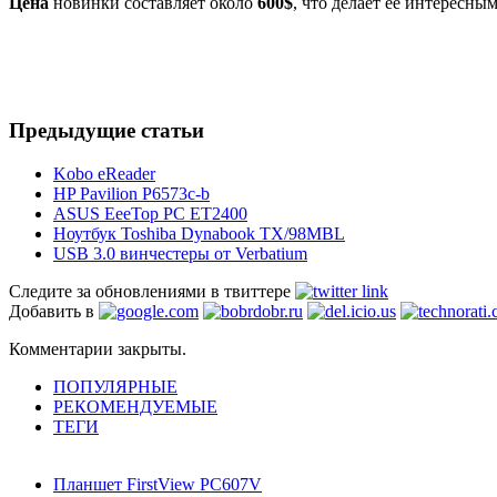
Цена
новинки составляет около
600$
, что делает её интересн
Предыдущие статьи
Kobo eReader
HP Pavilion P6573c-b
ASUS EeeTop PC ET2400
Ноутбук Toshiba Dynabook TX/98MBL
USB 3.0 винчестеры от Verbatium
Следите за обновлениями в твиттере
Добавить в
Комментарии закрыты.
ПОПУЛЯРНЫЕ
РЕКОМЕНДУЕМЫЕ
ТЕГИ
Планшет FirstView PC607V