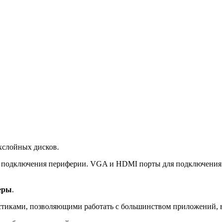
хслойных дисков.
ля подключения периферии. VGA и HDMI порты для подключения
еры
.
стиками, позволяющими работать с большинством приложений, в