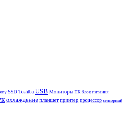
USB
SSD
Мониторы
Toshiba
блок питания
ony
ПК
ук
охлаждение
планшет
принтер
процессор
сенсорный