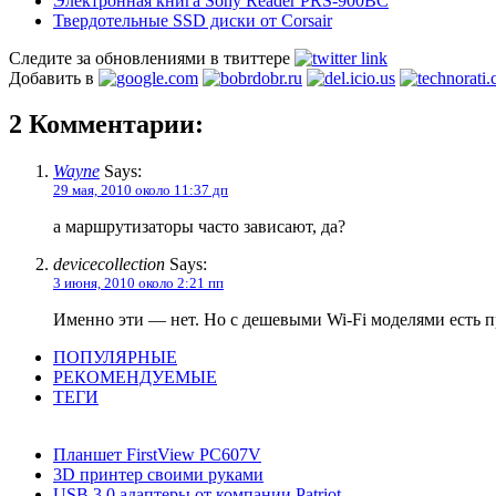
Электронная книга Sony Reader PRS-900BC
Твердотельные SSD диски от Corsair
Следите за обновлениями в твиттере
Добавить в
2 Комментарии:
Wayne
Says:
29 мая, 2010 около 11:37 дп
а маршрутизаторы часто зависают, да?
devicecollection
Says:
3 июня, 2010 около 2:21 пп
Именно эти — нет. Но с дешевыми Wi-Fi моделями есть 
ПОПУЛЯРНЫЕ
РЕКОМЕНДУЕМЫЕ
ТЕГИ
Планшет FirstView PC607V
3D принтер своими руками
USB 3.0 адаптеры от компании Patriot