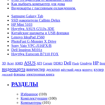
Как выбрать компьютер для дома
Видеокарты с пассивным охлаждением.
Samsung Galaxy Tab
SSD накопители Callisto Delux
HP Mini 5103
Ноутбук ASUS G51Jx-3DE
Китайские шахматы и USB флешки
Lenovo IdeaPad Z560
PhotoFast G-Monster X Drive
Sony Vaio VPC-J116FX/B
Dell Inspiron M101z
Ноутбук Eurocom B7110 FOX
ASUS
Dell
HP
3D
Acer
AMD
ATI
Corsair
DDR3
Gigabyte
Ins
Flash
видеокарта
винчестер
кулер
десктоп
жёсткий диск
корпус
флешка
электронная книга
дисплей
РАЗДЕЛЫ
Избранное
(110)
Комплектующие
(100)
Компьютеры
(101)