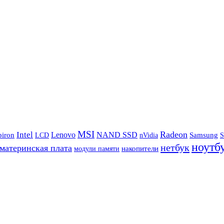
MSI
Radeon
Intel
Lenovo
NAND SSD
Samsung
piron
LCD
nVidia
S
ноутб
нетбук
материнская плата
накопители
модули памяти