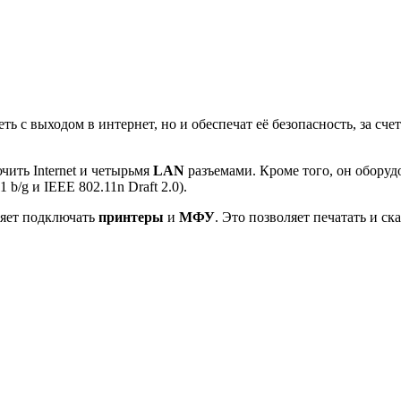
ь с выходом в интернет, но и обеспечат её безопасность, за сче
ить Internet и четырьмя
LAN
разъемами. Кроме того, он обору
b/g и IEEE 802.11n Draft 2.0).
ляет подключать
принтеры
и
МФУ
. Это позволяет печатать и с