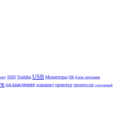
USB
SSD
Мониторы
Toshiba
блок питания
ony
ПК
ук
охлаждение
планшет
принтер
процессор
сенсорный