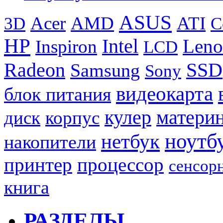
ASUS
Acer
AMD
ATI
3D
C
HP
Intel
Leno
Inspiron
LCD
Radeon
SSD
Samsung
Sony
видеокарта
блок питания
кулер
материн
диск
корпус
ноутб
нетбук
накопители
принтер
процессор
сенсор
книга
РАЗДЕЛЫ