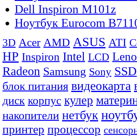
Dell Inspiron M101z
Ноутбук Eurocom B711
ASUS
Acer
AMD
ATI
3D
C
HP
Intel
Leno
Inspiron
LCD
Radeon
SSD
Samsung
Sony
видеокарта
блок питания
кулер
материн
диск
корпус
ноутб
нетбук
накопители
принтер
процессор
сенсор