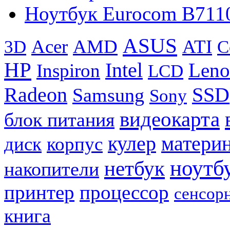
Ноутбук Eurocom B711
ASUS
Acer
AMD
ATI
3D
C
HP
Intel
Leno
Inspiron
LCD
Radeon
SSD
Samsung
Sony
видеокарта
блок питания
кулер
материн
диск
корпус
ноутб
нетбук
накопители
принтер
процессор
сенсор
книга